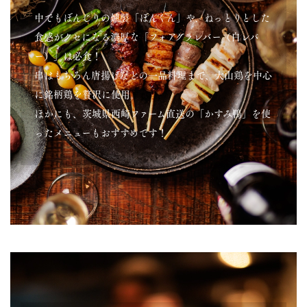
中でもぼんじりの燻製「ぼんくん」や、ねっとりとした
食感がクセになる濃厚な「フォアグラレバー（白レバ
ー）」は必食！
串はもちろん唐揚げなどの一品料理まで、大山鶏を中心
に銘柄鶏を贅沢に使用。
ほかにも、茨城県西崎ファーム直送の「かすみ鴨」を使
ったメニューもおすすめです！