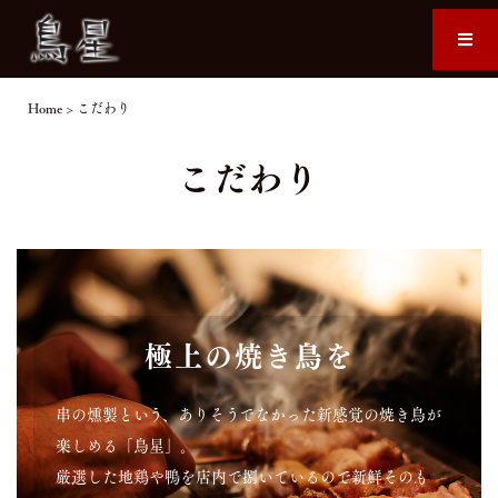
Home
>
こだわり
こだわり
極上の焼き鳥を
串の燻製という、ありそうでなかった新感覚の焼き鳥が
楽しめる「鳥星」。
厳選した地鶏や鴨を店内で捌いているので新鮮そのも