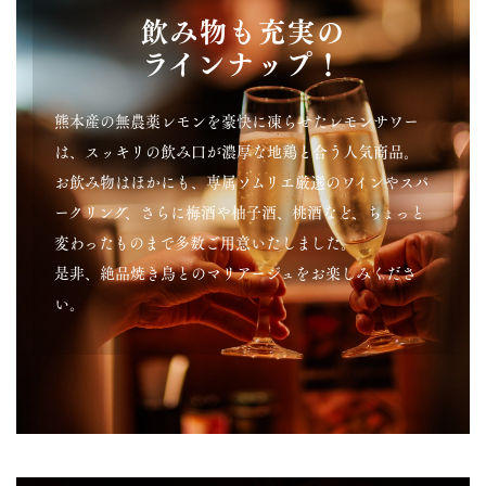
飲み物も充実の
ラインナップ！
熊本産の無農薬レモンを豪快に凍らせたレモンサワー
は、スッキリの飲み口が濃厚な地鶏と合う人気商品。
お飲み物はほかにも、専属ソムリエ厳選のワインやスパ
ークリング、さらに梅酒や柚子酒、桃酒など、ちょっと
変わったものまで多数ご用意いたしました。
是非、絶品焼き鳥とのマリアージュをお楽しみくださ
い。