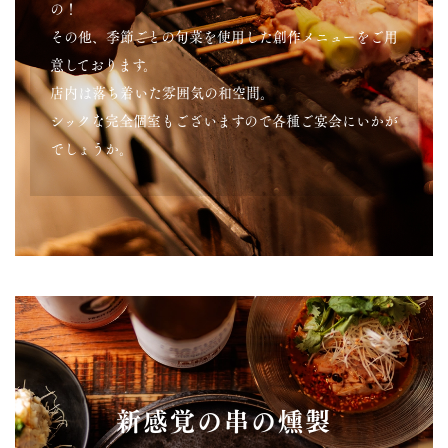
の！
その他、季節ごとの旬菜を使用した創作メニューをご用
意しております。
店内は落ち着いた雰囲気の和空間。
シックな完全個室もございますので各種ご宴会にいかが
でしょうか。
新感覚の串の燻製